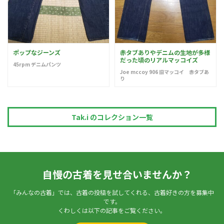
ポップなジーンズ
赤タブありやデニムの生地が多様
だった頃のリアルマッコイズ
45rpm デニムパンツ
Joe mccoy 906 旧マッコイ 赤タブあ
り
Tak.i のコレクション一覧
自慢の古着を見せ合いませんか？
「みんなの古着」では、古着の投稿を試してくれる、古着好きの方を募集中
です。
くわしくは以下の記事をご覧ください。