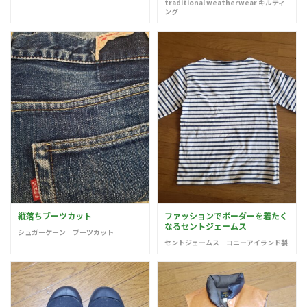
traditional weatherwear キルティ
ング
縦落ちブーツカット
ファッションでボーダーを着たく
なるセントジェームス
シュガーケーン ブーツカット
セントジェームス コニーアイランド製