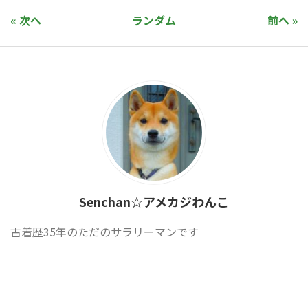
« 次へ
ランダム
前へ »
Senchan☆アメカジわんこ
古着歴35年のただのサラリーマンです