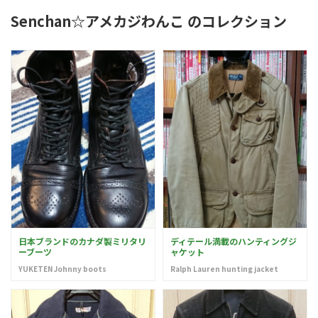
Senchan☆アメカジわんこ のコレクション
日本ブランドのカナダ製ミリタリ
ディテール満載のハンティングジ
ーブーツ
ャケット
YUKETEN Johnny boots
Ralph Lauren hunting jacket