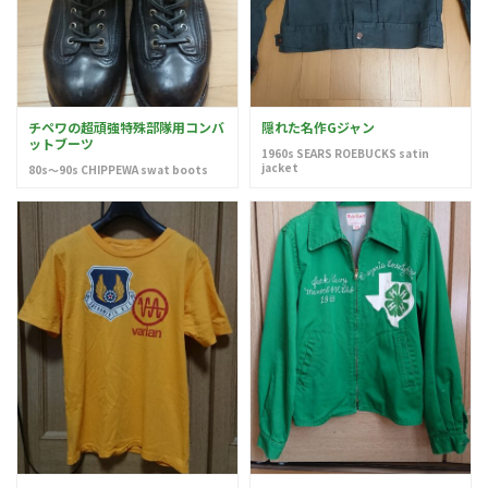
チペワの超頑強特殊部隊用コンバ
隠れた名作Gジャン
ットブーツ
1960s SEARS ROEBUCKS satin
jacket
80s～90s CHIPPEWA swat boots