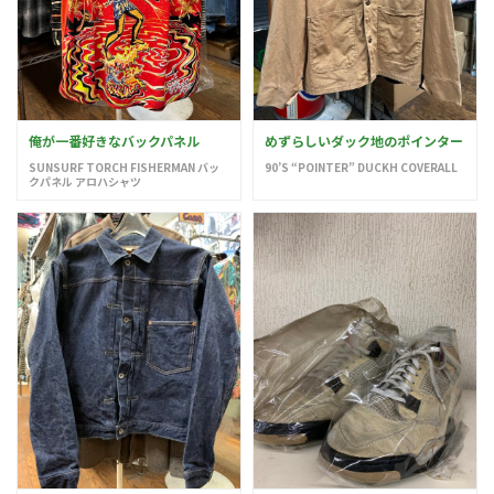
俺が一番好きなバックパネル
めずらしいダック地のポインター
SUNSURF TORCH FISHERMAN バッ
90’S “POINTER” DUCKH COVERALL
クパネル アロハシャツ