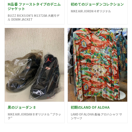
M品番 ファーストタイプのデニム
初めてのジョーダンコレクション
ジャケット
NIKE AIR JORDN 4 オリジナル
BUZZ RICKSON’S M13720A 大戦モデ
ル DENIM JACKET
黒のジョーダン 8
初期のLAND OF ALOHA
NIKE AIR JORDAN 8 オリジナル “ブラッ
LAND OF ALOHA 長袖 アロハシャツ サ
ク”
ンサーフ