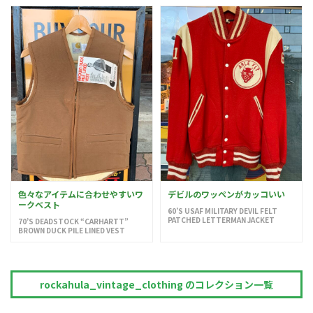
色々なアイテムに合わせやすいワ
デビルのワッペンがカッコいい
ークベスト
60’S USAF MILITARY DEVIL FELT
PATCHED LETTERMAN JACKET
70’S DEADSTOCK “CARHARTT”
BROWN DUCK PILE LINED VEST
rockahula_vintage_clothing のコレクション一覧