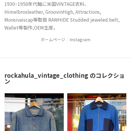
1930~1950年代軸に米国VINTAGE衣料、
Himelbrosleather, GroovinHigh, Attractions,
Monsivaiscap等取扱 RAWHIDE Studded jeweled belt,
Wallet等製作,OEM生産。
ホームページ
Instagram
rockahula_vintage_clothing のコレクショ
ン