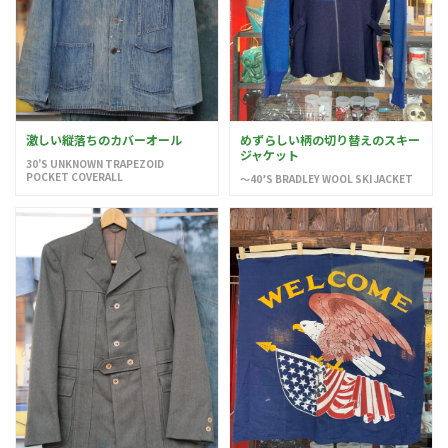
激しい縦落ちのカバーオール
めずらしい柄の切り替えのスキー
ジャケット
30’S UNKNOWN TRAPEZOID
POCKET COVERALL
〜40’S BRADLEY WOOL SKI JACKET