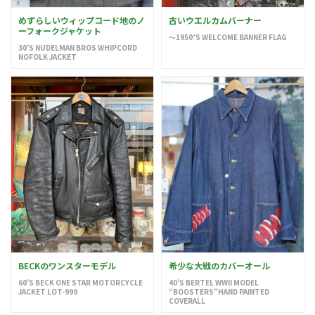
めずらしいウィップコード地のノ
古いウエルカムバーナー
ーフォークジャケット
〜1950’S WELCOME BANNER FLAG
30’S NUDELMAN BROS WHIPCORD
NOFOLK JACKET
BECKのワンスターモデル
希少な大戦のカバーオール
60’S BECK ONE STAR MOTORCYCLE
40’S BERTEL WWII MODEL
JACKET LOT-999
“BOOSTERS”HAND PAINTED
COVERALL