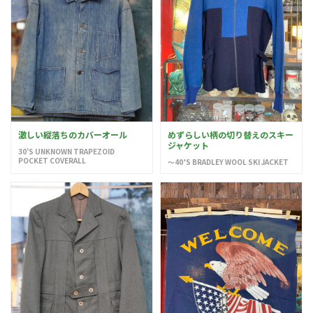
激しい縦落ちのカバーオール
めずらしい柄の切り替えのスキー
ジャケット
30’S UNKNOWN TRAPEZOID
POCKET COVERALL
〜40’S BRADLEY WOOL SKI JACKET