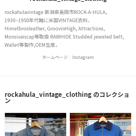
rockahulavintage 新潟県長岡市ROCK-A-HULA,
1930~1950年代軸に米国VINTAGE衣料、
Himelbrosleather, GroovinHigh, Attractions,
Monsivaiscap等取扱 RAWHIDE Studded jeweled belt,
Wallet等製作,OEM生産。
ホームページ
Instagram
rockahula_vintage_clothing のコレクショ
ン