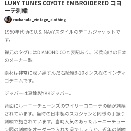
LUNY TUNES COYOTE EMBROIDERED コヨ
ーテ刺繍
rockahula_vintage_clothing
1950年代頃のU.S. NAVYスタイルのデニムジャケットで
す。
襟元のタグにはDIAMOND COと表記あり。米兵向けの日本
のメーカー製。
素材は非常に深い黒ずんだ右綾織8-10オンス程のインディ
ゴデニムです。
ジッパーは真鍮製YKKジッパー。
背面にルーニーチューンズのワイリーコヨーテの顔が刺繍
されています。当時の日本製のスカジャンと同様の手振り
刺繍で施されています。当時人気のあったルーニーチュー
ン図の刺繍をオーダーで入れた品でしょうか、近年の刺繍