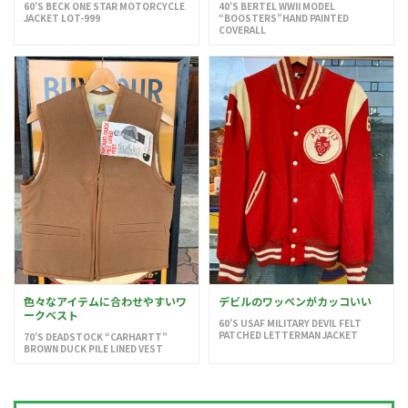
60’S BECK ONE STAR MOTORCYCLE
40’S BERTEL WWII MODEL
JACKET LOT-999
“BOOSTERS”HAND PAINTED
COVERALL
色々なアイテムに合わせやすいワ
デビルのワッペンがカッコいい
ークベスト
60’S USAF MILITARY DEVIL FELT
PATCHED LETTERMAN JACKET
70’S DEADSTOCK “CARHARTT”
BROWN DUCK PILE LINED VEST