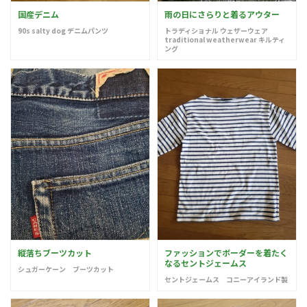
国産デニム
雨の日にさらりと着るアウター
90s salty dog デニムパンツ
トラディショナル ウェザーウェア
traditional weatherwear キルティ
ング
縦落ちブーツカット
ファッションでボーダーを着たく
なるセントジェームス
シュガーケーン ブーツカット
セントジェームス コニーアイランド製