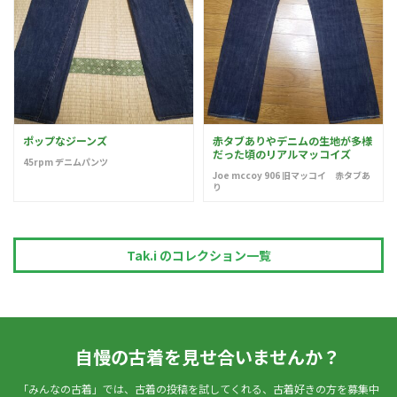
ポップなジーンズ
赤タブありやデニムの生地が多様
だった頃のリアルマッコイズ
45rpm デニムパンツ
Joe mccoy 906 旧マッコイ 赤タブあ
り
Tak.i のコレクション一覧
自慢の古着を見せ合いませんか？
「みんなの古着」では、古着の投稿を試してくれる、古着好きの方を募集中