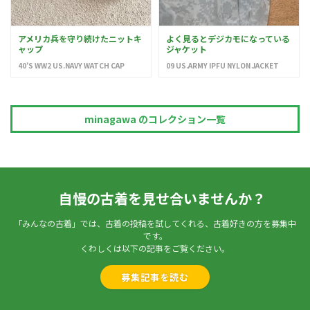
アメリカ兵を守り続けたニットキ
よく見るとデジカモになっている
ャップ
ジャケット
40’S WW2 US.NAVY WATCH CAP
09 US.ARMY IPFU NYLON JACKET
minagawa のコレクション一覧
自慢の古着を見せ合いませんか？
「みんなの古着」では、古着の投稿を試してくれる、古着好きの方を募集中
です。
くわしくは以下の記事をご覧ください。
募集記事を読む