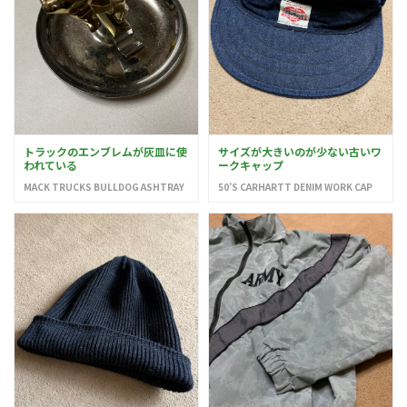
トラックのエンブレムが灰皿に使
サイズが大きいのが少ない古いワ
われている
ークキャップ
MACK TRUCKS BULLDOG ASHTRAY
50’S CARHARTT DENIM WORK CAP