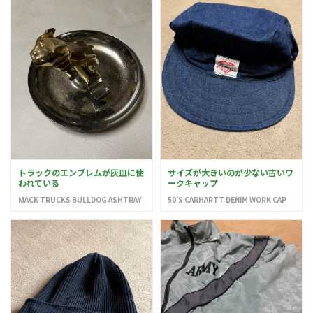
トラックのエンブレムが灰皿に使
サイズが大きいのが少ない古いワ
われている
ークキャップ
MACK TRUCKS BULLDOG ASHTRAY
50’S CARHARTT DENIM WORK CAP