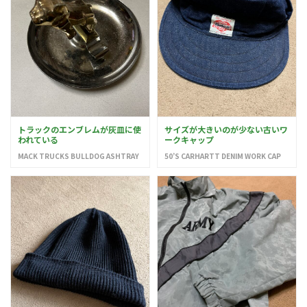
トラックのエンブレムが灰皿に使
サイズが大きいのが少ない古いワ
われている
ークキャップ
MACK TRUCKS BULLDOG ASHTRAY
50’S CARHARTT DENIM WORK CAP