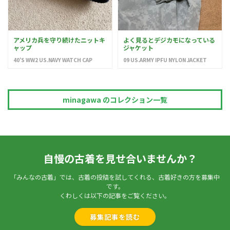
アメリカ兵を守り続けたニットキ
よく見るとデジカモになっている
ャップ
ジャケット
40’S WW2 US.NAVY WATCH CAP
09 US.ARMY IPFU NYLON JACKET
minagawa のコレクション一覧
自慢の古着を見せ合いませんか？
「みんなの古着」では、古着の投稿を試してくれる、古着好きの方を募集中
です。
くわしくは以下の記事をご覧ください。
募集記事を読む