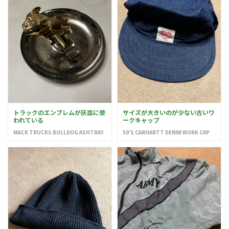
トラックのエンブレムが灰皿に使
サイズが大きいのが少ない古いワ
われている
ークキャップ
MACK TRUCKS BULLDOG ASHTRAY
50’S CARHARTT DENIM WORK CAP